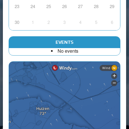
23
24
25
26
27
28
29
30
1
2
3
4
5
6
EVENTS
No events