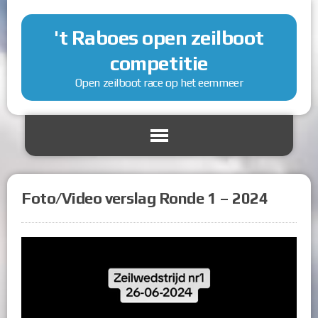
't Raboes open zeilboot
competitie
Open zeilboot race op het eemmeer
Foto/Video verslag Ronde 1 – 2024