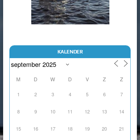
KALENDER
M
D
W
D
V
Z
Z
1
2
3
4
5
6
7
8
9
10
11
12
13
14
15
16
17
18
19
20
21