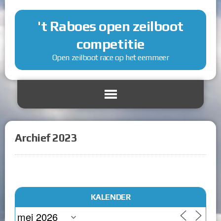
't Raboes open zeilboot
competitie
Open zeilboot race op het eemmeer
Archief 2023
KALENDER