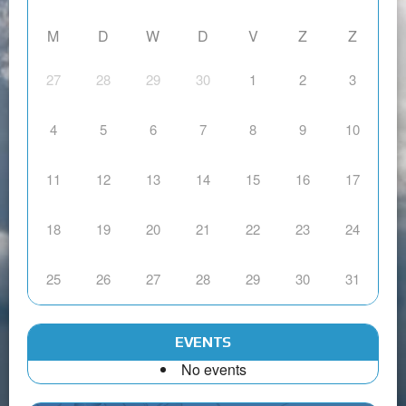
M
D
W
D
V
Z
Z
27
28
29
30
1
2
3
4
5
6
7
8
9
10
11
12
13
14
15
16
17
18
19
20
21
22
23
24
25
26
27
28
29
30
31
EVENTS
No events